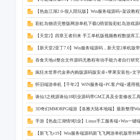
【热血江湖2.0-假人陪玩版】Win服务端源码+架设教
旧
彩虹岛物语完整版网游单机下载Q萌冒险彩虹岛游戏源
【天堂2】四章王者归来 手工单机版视频教程数据库工
【新天堂2亚丁7.0】Win服务端源码，新天堂2单机版
吞食天地ol整合文件源码无教程有动手能力者自行研究
疯狂水世界代金券内购版源码版安卓+苹果安装包+文
游
怀旧端游单机【千年2】WIN服务端+PC客户端+通用
诛仙3之桃源诛仙18职业源码带GM工具及全套修改工具E
3D奇幻MMORPG端游【洛雅大陆本地端】最新整理Win系
手游【热血江湖情9职业】Linux手工服务端+Win一键
【新飞飞v19】Win服务端源码新飞飞网游单机版带外