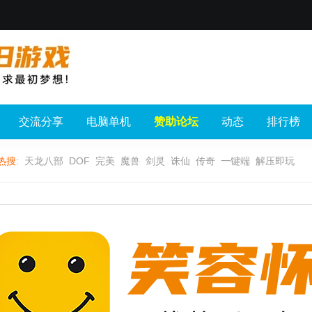
交流分享
电脑单机
赞助论坛
动态
排行榜
热搜:
天龙八部
DOF
完美
魔兽
剑灵
诛仙
传奇
一键端
解压即玩