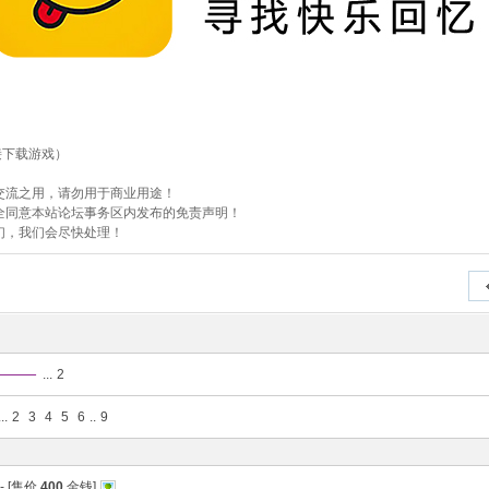
接下载游戏）
交流之用，请勿用于商业用途！
全同意本站论坛事务区内发布的免责声明！
们，我们会尽快处理！
———
...
2
..
2
3
4
5
6
..
9
- [售价
400
金钱]