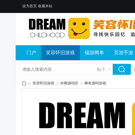
设为首页
收藏本站
门户
笑容怀旧游戏
端游网单
页游手游
帖子
笑容怀旧游戏
外网源码区
稀有源码游戏
笑
»
›
›