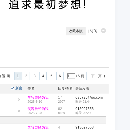
收藏本版
|
订阅
返 回
1
2
3
4
5
6
/ 6 页
下一页
新窗
作者
回复/查看
最后发表
笑容曾经为我
17
685725@qq.com
2025-5-10
2907
昨天 21:44
笑容曾经为我
82
913027558
2025-7-28
8159
昨天 20:20
笑容曾经为我
4
913027558