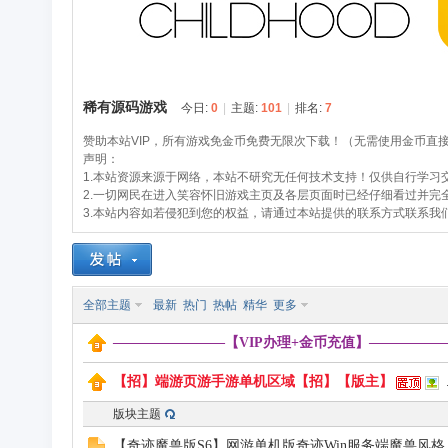
稀有源码游戏
今日:
0
|
主题:
101
|
排名:
7
容
赞助本站VIP，所有游戏免金币免费无限次下载！（无需使用金币直
声明：
1.本站资源来源于网络，本站不研究无任何技术支持！仅供自行学习
2.一切网民在进入笑容怀旧游戏主页及各层页面时已经仔细看过并完
3.本站内容如若侵犯到您的权益，请通过本站提供的联系方式联系我
全部主题
最新
热门
热帖
精华
更多
怀
————————【VIP办理+金币充值】—————
【招】端游页游手游单机区域【招】【版主】
.
版块主题
【奇迹魔兽版S6】网游单机版奇迹Win服务端魔兽风格