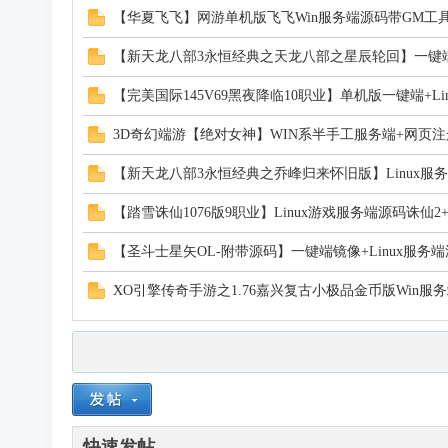
【华夏飞飞】网游单机版飞飞Win服务端源码带GM工
戏
【新天龙八部3永恒经典之天龙八部之星辰轮回】一键
【完美国际145V69黑夜降临10职业】单机版一键端+Li
3D奇幻端游【绝对女神】WIN系半手工服务端+网页注册
【新天龙八部3永恒经典之乔峰归来怀旧版】Linux服
【踏雪诛仙1076版9职业】Linux游戏服务端源码诛仙2
分
【圣斗士星矢OL-附带源码】一键端镜像+Linux服务
XO引擎传奇手游之1.76嘉兴复古小极品金币版Win服
享
快速发帖