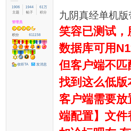
1906
1944
61万
九阴真经单机版
主题
帖子
积分
管理员
笑容已测试，
容
积分
611158
数据库可用N11
但客户端不匹配
收听TA
发消息
找到这么低版
怀
客户端需要放置
端配置】文件