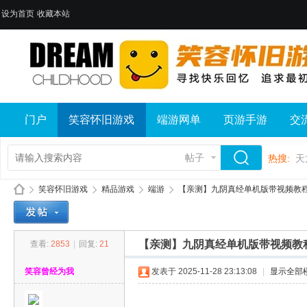
设为首页
收藏本站
门户
笑容怀旧游戏
端游网单
页游手游
交
帖子
热搜:
天
笑容怀旧游戏
精品游戏
端游
【亲测】九阴真经单机版带视频教程一
【亲测】九阴真经单机版带视频教程
查看:
2853
|
回复:
21
笑
»
›
›
›
笑容曾经为我
发表于 2025-11-28 23:13:08
|
显示全部