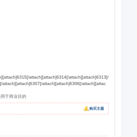
h][attach]6315[/attach][attach]6314[/attach][attach]6313[/
[/attach][attach]6307[/attach][attach]6306[/attach][attac
勿用于商业目的
购买主题