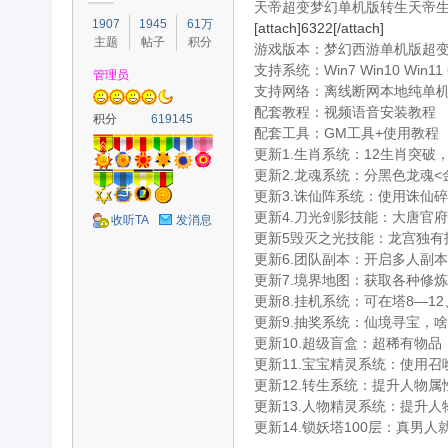
天帝超变梦幻单机版转生天帝生
1907
1945
61万
[attach]6322[/attach]
主题
帖子
积分
游戏版本：梦幻西游单机版超
支持系统：Win7 Win10 Win11
管理员
支持网络：离线断网本地纯单
配套教程：视频语音安装教程
容
积分
619145
配套工具：GM工具+使用教程
更新1.生肖系统：12生肖突破
更新2.龙魂系统：分黑色龙魂
更新3.诛仙阵系统：使用诛仙
更新4.刀光剑影技能：大唐官
收听TA
发消息
更新5毁灭之光技能：龙宫独有
更新6.团队副本：开启多人副
更新7.境界地图：获取各种修
更新8.挂机系统：可在塔8—1
怀
更新9.抽奖系统：仙境寻宝，
更新10.超级盲盒：超稀有物品
更新11.宝宝精灵系统：使用
更新12.转生系统：提升人物属
更新13.人物精灵系统：提升
更新14.锁妖塔100层：真男