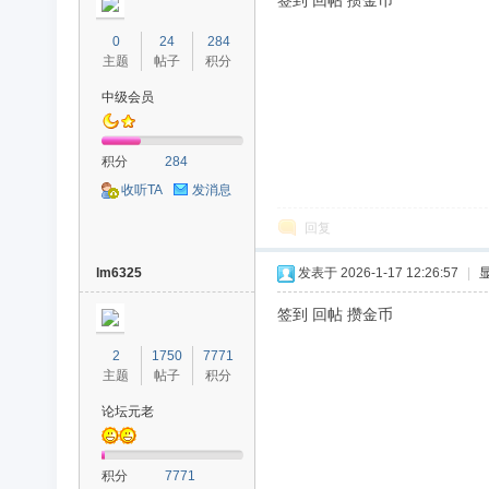
签到 回帖 攒金币
0
24
284
主题
帖子
积分
中级会员
积分
284
收听TA
发消息
回复
lm6325
发表于 2026-1-17 12:26:57
|
签到 回帖 攒金币
2
1750
7771
主题
帖子
积分
论坛元老
积分
7771