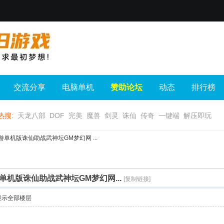
交流分享
电脑单机
赞助论坛
动态
排行榜
热搜:
天龙八部
DOF
完美
魔兽
剑灵
诛仙
传奇
一键端
解压即玩
单机版诛仙助战武神坛GM梦幻网 ...
机版诛仙助战武神坛GM梦幻网...
[复制链接]
显示全部楼层