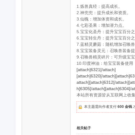
1.炼兽真经：提高成长。
2.神兜兜：提升成长和资质。
3.仙魄：增加体资和成长。
旧
4.七彩圣果：增加潜力点。
5.宝宝化圣丹：提升宝宝百分之
6.宝宝转生丹：提升宝宝百分
7.蓝精灵蘑菇：随机增加召唤
8.宝宝装备灵元：召唤兽装备
9.召唤兽精灵碎片：可升级宝
10.印度神油：给宝宝装备使
[attach]6321[/attach]
[attach]6320[/attach][attach]63
游
attach][attach]6312[/attach][at
h]6305[/attach][attach]6304[/at
本站所有资源皆从互联网上收
本主题需向作者支付
600 金钱
相关帖子