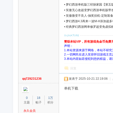
戏
•
梦幻西游单机版三经脉家园【第五
•
笑傲无心改超变梦幻西游单机版带
•
笑傲微变不良人-抽奖挂机-定制装备-
•
梦幻西游4.3再来一波M-H添加超
•
经典梦幻西游网单修罗超变免虚拟机
赞助本站VIP，所有游戏免金币免
声明：
1.本站资源来源于网络，本站不研
2.一切网民在进入笑容怀旧游戏主
分
3.本站内容如若侵犯到您的权益，
回复
qq729231236
发表于 2025-10-21 22:19:06
|
单机下载
0
18
1万
主题
帖子
积分
享
永久会员