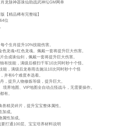
肖龙脉神器诛仙助战武神坛GM网单
变版【精品稀有完整端】
 64位
机
，每个生肖提升10%技能伤害。
<金色龙魂<红色龙魂。佩戴一套将提升巨大伤害。
碎片合成诛仙剑，佩戴一套将提升巨大伤害。
府独有技能，满级后横扫千军10次同时秒十个怪。
技能，满级后龙卷雨击施法10次同时秒十个怪
本，并有6个难度本选着。
炼丹，提升人物修炼等级，提升巨大。
2、境界地图、VIP地图全自动点怪战斗，无需要操作。
啥都有。
召唤兽精灵碎片，提升宝宝整体属性。
性加成。
人物属性加成。
人就要打通100层。宝宝培养材料说明