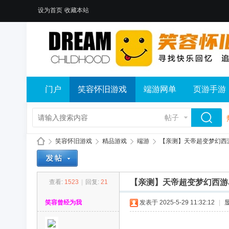
设为首页
收藏本站
门户
笑容怀旧游戏
端游网单
页游手游
帖子
笑容怀旧游戏
精品游戏
端游
【亲测】天帝超变梦幻西游
【亲测】天帝超变梦幻西游单
查看:
1523
|
回复:
21
笑
»
›
›
›
笑容曾经为我
发表于 2025-5-29 11:32:12
|