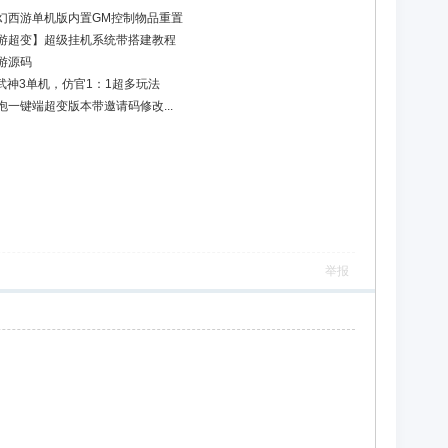
幻西游单机版内置GM控制物品重置
游超变】超级挂机系统带搭建教程
游源码
武神3单机，仿官1：1超多玩法
一键端超变版本带邀请码修改...
举报