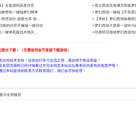
版】全套源码高度仿官
•
星云西游东海渊无双版梦
攻略赞助一键端梦幻网单
•
梦幻西游一键端【不良西
阵营划分-超级仓库-加...
•
【单机】梦幻西游纵横西
多功能的仿官开服端一键启动
•
梦幻西游大更新一波M-H
一键单机版伐木佣兵...
•
经典怀旧游戏梦幻西游泡泡
费无限次下载！（无需使用金币直接下载游戏）
究无任何技术支持！仅供自行学习交流之用，请勿用于商业用途！
页及各层页面时已经仔细看过并完全同意本站论坛事务区内发布的免责声明！
请通过本站提供的联系方式联系我们，我们会尽快处理！
显示全部楼层