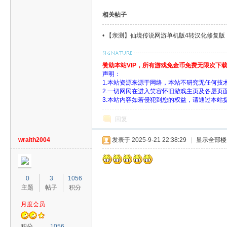
相关帖子
•
【亲测】仙境传说网游单机版4转汉化修复版，配
赞助本站VIP，所有游戏免金币免费无限次下
声明：
1.本站资源来源于网络，本站不研究无任何技
2.一切网民在进入笑容怀旧游戏主页及各层
3.本站内容如若侵犯到您的权益，请通过本站
回复
wraith2004
发表于 2025-9-21 22:38:29
|
显示全部楼
0
3
1056
主题
帖子
积分
月度会员
积分
1056