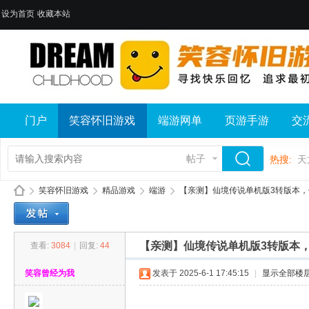
设为首页
收藏本站
门户
笑容怀旧游戏
端游网单
页游手游
交
帖子
热搜:
天
笑容怀旧游戏
精品游戏
端游
【亲测】仙境传说单机版3转版本，仙境
【亲测】仙境传说单机版3转版本，
查看:
3084
|
回复:
44
笑
»
›
›
›
笑容曾经为我
发表于 2025-6-1 17:45:15
|
显示全部楼