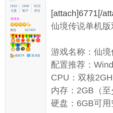
1910
1948
62万
[attach]6771[/at
主题
帖子
积分
管理员
仙境传说单机版
容
积分
627403
游戏名称：仙
收听TA
发消息
配置推荐：Windo
CPU：双核2GH
怀
内存：2GB（至
硬盘：6GB可用