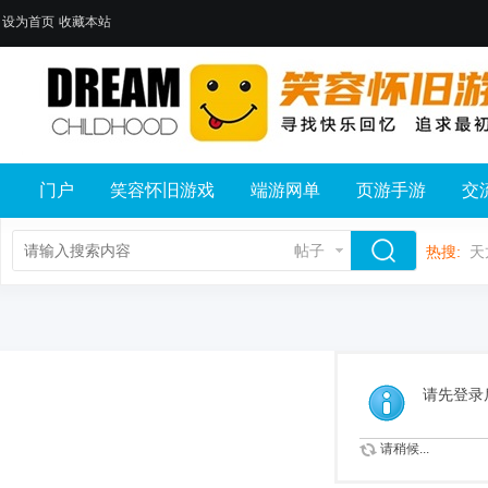
设为首页
收藏本站
门户
笑容怀旧游戏
端游网单
页游手游
交
帖子
热搜:
天
请先登录
请稍候...