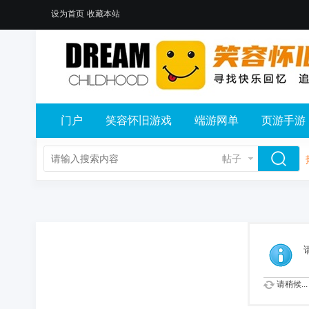
设为首页
收藏本站
门户
笑容怀旧游戏
端游网单
页游手游
帖子
请稍候...