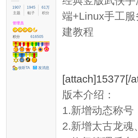
经典竖版武侠手
1907
1945
61万
端+Linux手
主题
帖子
积分
管理员
建教程
容
积分
616505
收听TA
发消息
[attach]15377[/a
版本介绍：
怀
1.新增动态称号
2.新增太古龙