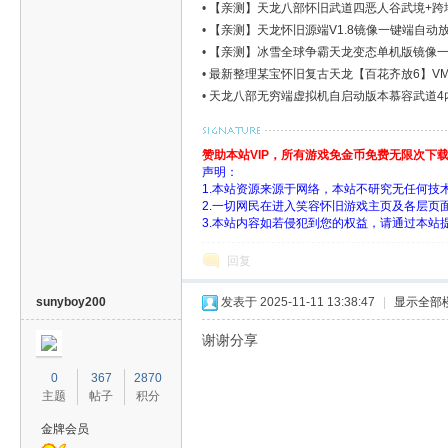
•
【亲测】天龙八部怀旧武道四恶人谷武境+跨地图
戏
•
【亲测】天龙怀旧源端V1.8镜像一键端自动放马
•
【亲测】冰雪全球争霸天龙变态单机版镜像一键
•
最新整理某宝怀旧复古天龙【百花齐放6】VM一
•
天龙八部无穷端虚拟机自启动版本慕容武道4内置
赞助本站VIP，所有游戏免金币免费无限次下
声明：
1.本站资源来源于网络，本站不研究无任何技
2.一切网民在进入笑容怀旧游戏主页及各层
分
3.本站内容如若侵犯到您的权益，请通过本站
回复
sunyboy200
发表于 2025-11-11 13:38:47
|
显示全部
谢谢分享
0
367
2870
主题
帖子
积分
享
金牌会员