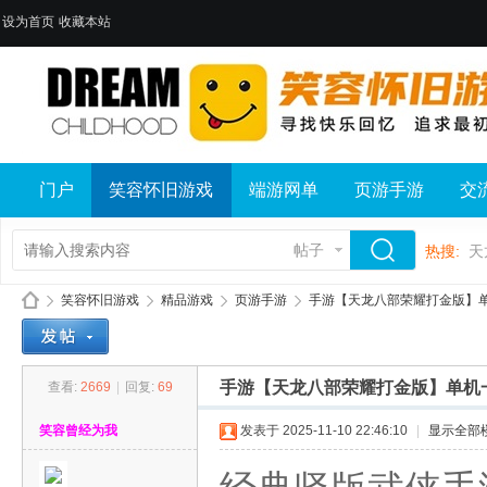
设为首页
收藏本站
门户
笑容怀旧游戏
端游网单
页游手游
交
帖子
热搜:
天
笑容怀旧游戏
精品游戏
页游手游
手游【天龙八部荣耀打金版】单机一
手游【天龙八部荣耀打金版】单机一
查看:
2669
|
回复:
69
笑
»
›
›
›
笑容曾经为我
发表于 2025-11-10 22:46:10
|
显示全部